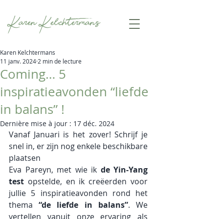
Karen Kelchtermans
Karen Kelchtermans
11 janv. 2024
2 min de lecture
Coming… 5
inspiratieavonden “liefde
in balans” !
Dernière mise à jour :
17 déc. 2024
Vanaf Januari is het zover! Schrijf je 
snel in, er zijn nog enkele beschikbare 
plaatsen
Eva Pareyn, met wie ik 
de Yin-Yang 
test
 opstelde, en ik creëerden voor 
jullie 5 inspiratieavonden rond het 
thema 
“de liefde in balans”
. We 
vertellen vanuit onze ervaring als 