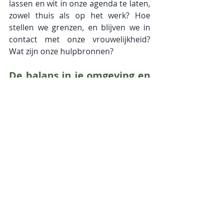
lassen en wit in onze agenda te laten, 
zowel thuis als op het werk? Hoe 
stellen we grenzen, en blijven we in 
contact met onze vrouwelijkheid? 
Wat zijn onze hulpbronnen?
De balans in je omgeving en 
in de wereld: donderdag 23 
mei 19.30-22u, Tervuren
Als we de wereld bekijken vanuit een 
holistisch standpunt, dan zien we een 
duidelijk overwicht van de mannelijke 
waarden in het Westerse model: doel 
en actie gerichtheid, ‘image building’, 
competitiviteit, daadkracht …Het zijn 
termen die wij maatschappelijk met 
“succes” associëren. Het is het ideaal 
geworden voor vele mannen en 
vrouwen.Dit overwicht uit zich 