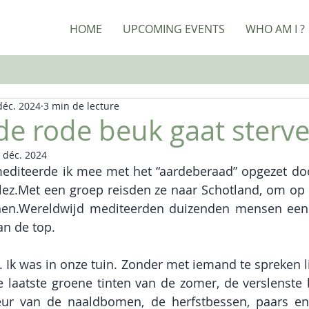
HOME
UPCOMING EVENTS
WHO AM I ?
déc. 2024
3 min de lecture
e rode beuk gaat sterv
 déc. 2024
diteerde ik mee met het “aardeberaad” opgezet doo
ez.Met een groep reisden ze naar Schotland, om op 
unen.Wereldwijd mediteerden duizenden mensen een
an de top.
 Ik was in onze tuin. Zonder met iemand te spreken lie
laatste groene tinten van de zomer, de verslenste 
eur van de naaldbomen, de herfstbessen, paars en 