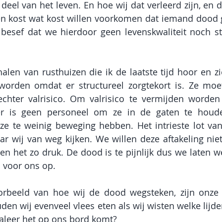
 deel van het leven. En hoe wij dat verleerd zijn, en d
en kost wat kost willen voorkomen dat iemand dood ga
besef dat we hierdoor geen levenskwaliteit noch ste
alen van rusthuizen die ik de laatste tijd hoor en zi
worden omdat er structureel zorgtekort is. Ze moete
chter valrisico. Om valrisico te vermijden worden 
r is geen personeel om ze in de gaten te houde
ze te weinig beweging hebben. Het intrieste lot van
r wij van weg kijken. We willen deze aftakeling niet z
ben het zo druk. De dood is te pijnlijk dus we laten w
 voor ons op.
rbeeld van hoe wij de dood wegsteken, zijn onze 
uden wij evenveel vlees eten als wij wisten welke lijd
aleer het op ons bord komt?