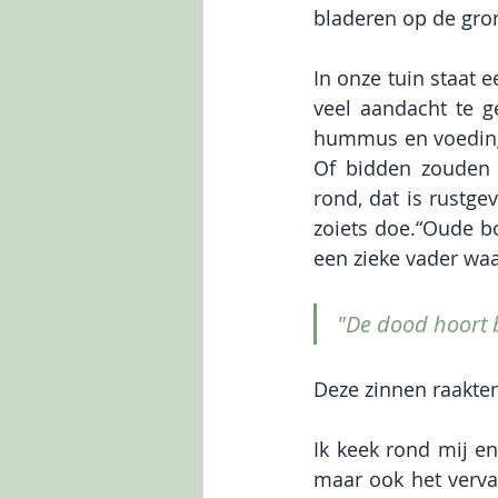
bladeren op de gr
In onze tuin staat 
veel aandacht te g
hummus en voeding
Of bidden zouden z
rond, dat is rustge
zoiets doe.“Oude bo
een zieke vader waa
"De
 dood hoort 
Deze zinnen raakten 
Ik keek rond mij en
maar ook het verval