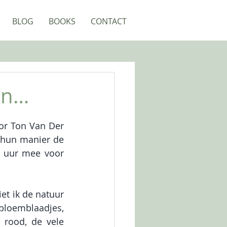
BLOG
BOOKS
CONTACT
en…
r Ton Van Der 
hun manier de 
 uur mee voor 
t ik de natuur 
bloemblaadjes, 
rood, de vele 