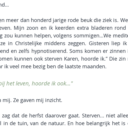
ond…
een meer dan honderd jarige rode beuk die ziek is. W
even. Mijn zoon en ik keerden extra bladeren rond 
 zou kunnen helpen, volgens sommigen…We medite
e in Christelijke middens zeggen. Gisteren liep ik
vend en zelfs hypnotiserend. Soms komen er zinnen in
men kunnen ook sterven Karen, hoorde ik.” Die zin r
r ik veel mee bezig ben de laatste maanden.
bij het leven, hoorde ik ook…"
mij. Ze gaven mij inzicht. 
 zag dat de herfst daarover gaat. Sterven... niet alle
 in de tuin, van de natuur. En hoe belangrijk het is