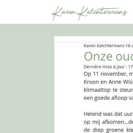
Karen Kelchtermans
Karen Kelchtermans
16 
Onze oud
Dernière mise à jour :
17
Op 11 november, me
Kroon en Anne Wisl
klimaattop te ste
een goede afloop v
Helend was dat uur.
op mij afkomen…de 
de diep groene kl