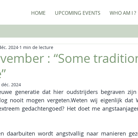
HOME
UPCOMING EVENTS
WHO AM I ?
déc. 2024
1 min de lecture
ovember : “Some traditi
e”
 déc. 2024
euwe generatie dat hier oudstrijders begraven zijn
og nooit mogen vergeten.Weten wij eigenlijk dat W
 extreem gedachtengoed? Het doet me angstaanjage
en daarbuiten wordt angstvallig naar manieren gez