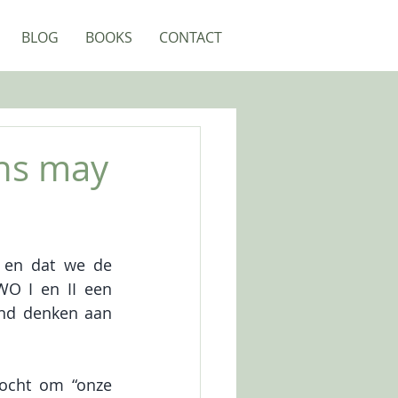
BLOG
BOOKS
CONTACT
ons may
 en dat we de 
O I en II een 
nd denken aan 
ocht om “onze 