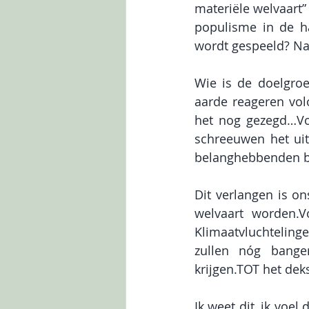
materiële welvaart”
populisme in de h
wordt gespeeld? Nat
Wie is de doelgroe
aarde reageren vol
het nog gezegd…Voo
schreeuwen het uit
belanghebbenden b
Dit verlangen is on
welvaart worden.Vo
Klimaatvluchteling
zullen nóg banger
krijgen.TOT het deks
Ik weet dit, ik voel