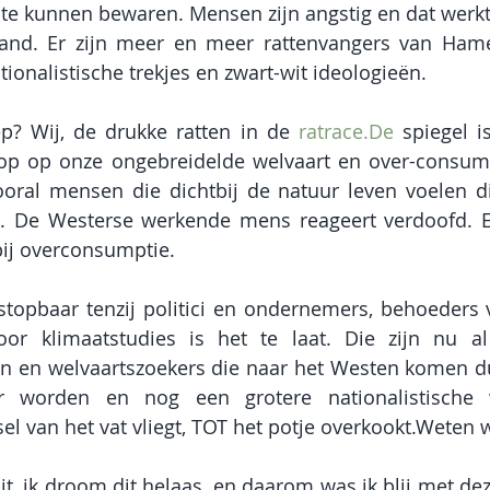
 te kunnen bewaren. Mensen zijn angstig en dat werk
and. Er zijn meer en meer rattenvangers van Hamel
ionalistische trekjes en zwart-wit ideologieën.
p? Wij, de drukke ratten in de 
ratrace.De
 spiegel i
op op onze ongebreidelde welvaart en over-consume
ral mensen die dichtbij de natuur leven voelen dit
. De Westerse werkende mens reageert verdoofd. Er 
ij overconsumptie.
stopbaar tenzij politici en ondernemers, behoeders 
or klimaatstudies is het te laat. Die zijn nu al w
en en welvaartszoekers die naar het Westen komen d
 worden en nog een grotere nationalistische we
el van het vat vliegt, TOT het potje overkookt.Weten w
 dit, ik droom dit helaas, en daarom was ik blij met de