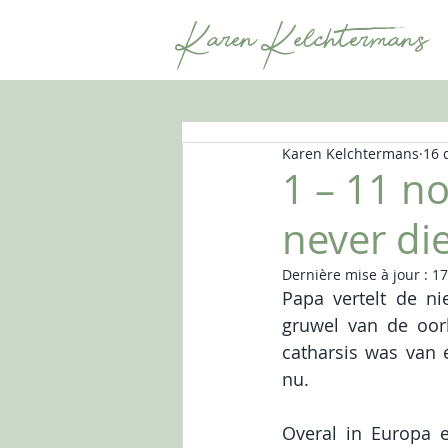
Karen Kelchtermans
Karen Kelchtermans
16 
1 – 11 n
never di
Dernière mise à jour :
17
Papa vertelt de ni
gruwel van de oorl
catharsis was van
nu.
Overal in Europa 