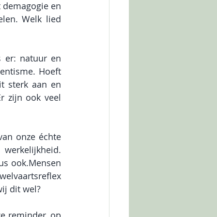
t demagogie en 
en. Welk lied 
s er: natuur en 
ntisme. Hoeft 
 sterk aan en 
zijn ook veel 
van onze échte 
erkelijkheid. 
us ook.Mensen 
lvaartsreflex 
ij dit wel?
ze reminder, op 